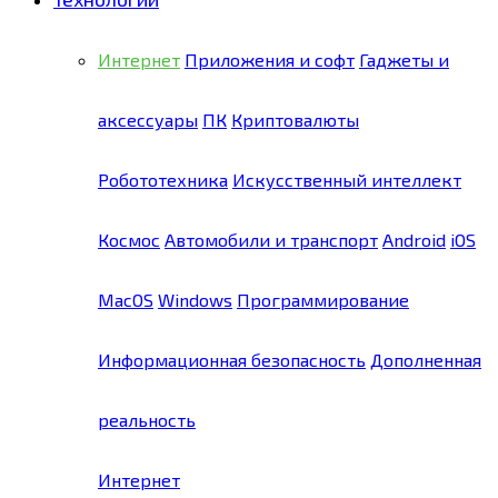
Интернет
Приложения и софт
Гаджеты и
аксессуары
ПК
Криптовалюты
Робототехника
Искусственный интеллект
Космос
Автомобили и транспорт
Android
iOS
MacOS
Windows
Программирование
Информационная безопасность
Дополненная
реальность
Интернет