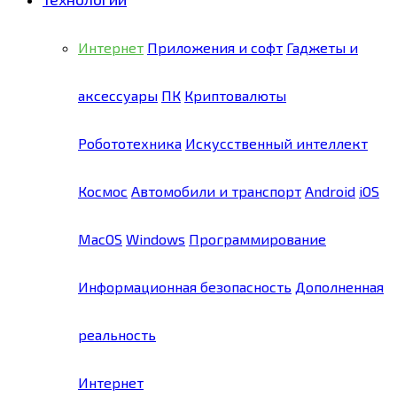
Интернет
Приложения и софт
Гаджеты и
аксессуары
ПК
Криптовалюты
Робототехника
Искусственный интеллект
Космос
Автомобили и транспорт
Android
iOS
MacOS
Windows
Программирование
Информационная безопасность
Дополненная
реальность
Интернет