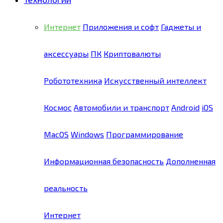
Интернет
Приложения и софт
Гаджеты и
аксессуары
ПК
Криптовалюты
Робототехника
Искусственный интеллект
Космос
Автомобили и транспорт
Android
iOS
MacOS
Windows
Программирование
Информационная безопасность
Дополненная
реальность
Интернет