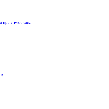
р: практическое…
с в…