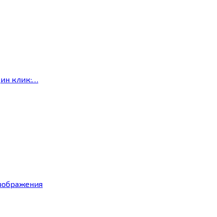
дин клик:…
изображения