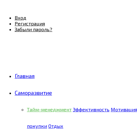
Facebook
Twitter
Pinterest
Youtube
Email
Vk
Rss
Telegram
OK
Вход
Регистрация
Забыли пароль?
Главная
Саморазвитие
Тайм-менеджмент
Эффективность
Мотиваци
покупки
Отдых