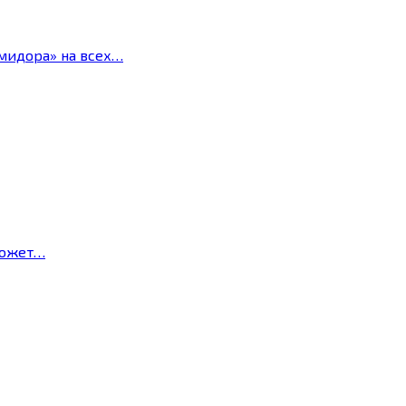
мидора» на всех…
может…