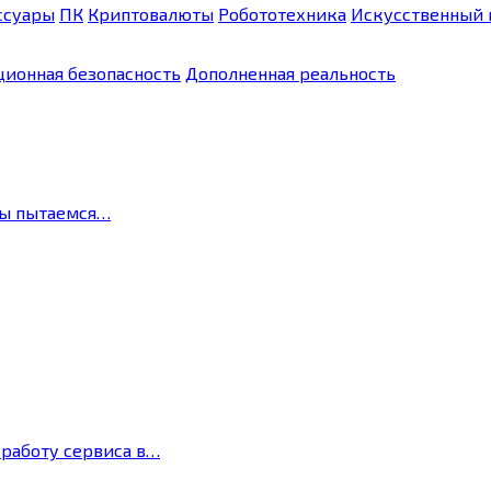
ссуары
ПК
Криптовалюты
Робототехника
Искусственный 
ионная безопасность
Дополненная реальность
мы пытаемся…
 работу сервиса в…