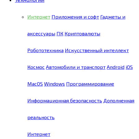
Интернет
Приложения и софт
Гаджеты и
аксессуары
ПК
Криптовалюты
Робототехника
Искусственный интеллект
Космос
Автомобили и транспорт
Android
iOS
MacOS
Windows
Программирование
Информационная безопасность
Дополненная
реальность
Интернет