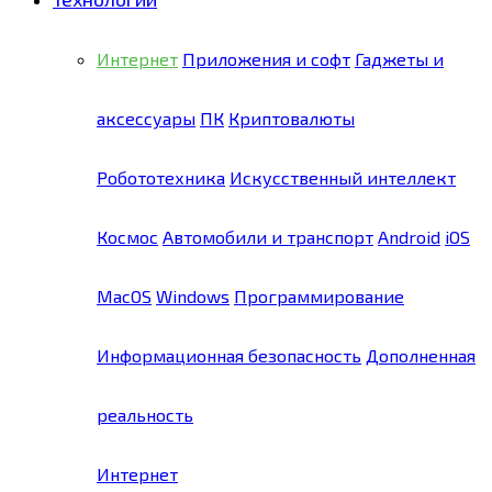
Интернет
Приложения и софт
Гаджеты и
аксессуары
ПК
Криптовалюты
Робототехника
Искусственный интеллект
Космос
Автомобили и транспорт
Android
iOS
MacOS
Windows
Программирование
Информационная безопасность
Дополненная
реальность
Интернет