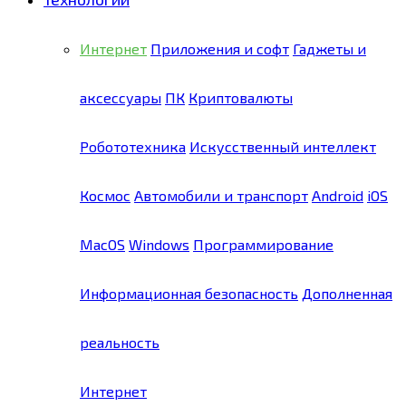
Интернет
Приложения и софт
Гаджеты и
аксессуары
ПК
Криптовалюты
Робототехника
Искусственный интеллект
Космос
Автомобили и транспорт
Android
iOS
MacOS
Windows
Программирование
Информационная безопасность
Дополненная
реальность
Интернет