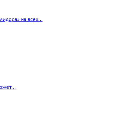
мидора» на всех…
может…