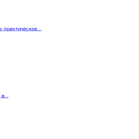
р: практическое…
с в…