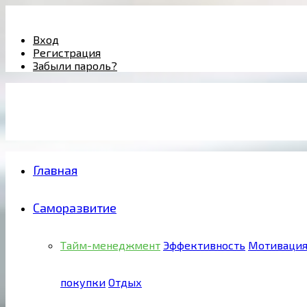
Facebook
Twitter
Pinterest
Youtube
Email
Vk
Rss
Telegram
OK
Вход
Регистрация
Забыли пароль?
Главная
Саморазвитие
Тайм-менеджмент
Эффективность
Мотиваци
покупки
Отдых