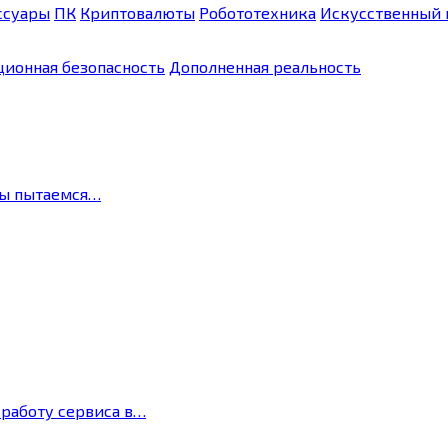
ссуары
ПК
Криптовалюты
Робототехника
Искусственный 
ионная безопасность
Дополненная реальность
мы пытаемся…
 работу сервиса в…