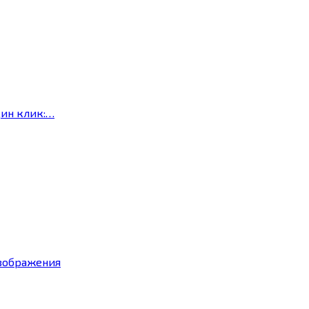
дин клик:…
изображения