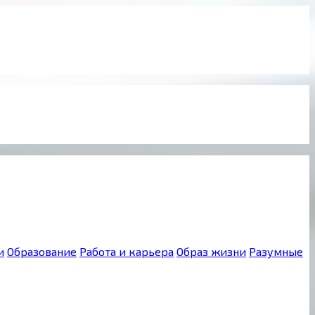
и
Образование
Работа и карьера
Образ жизни
Разумные