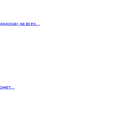
мидора» на всех…
может…