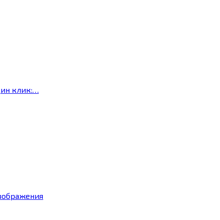
дин клик:…
изображения