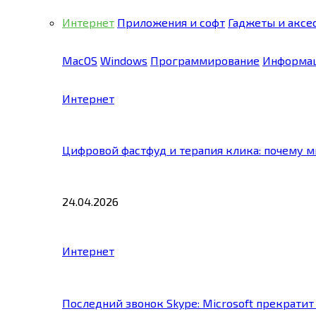
Интернет
Приложения и софт
Гаджеты и аксе
MacOS
Windows
Программирование
Информац
Интернет
Цифровой фастфуд и терапия клика: почему 
24.04.2026
Интернет
Последний звонок Skype: Microsoft прекратит