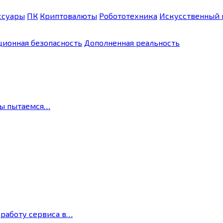
ссуары
ПК
Криптовалюты
Робототехника
Искусственный 
ионная безопасность
Дополненная реальность
мы пытаемся…
 работу сервиса в…