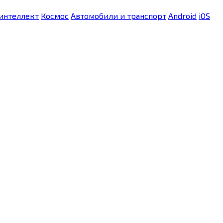
интеллект
Космос
Автомобили и транспорт
Android
iOS