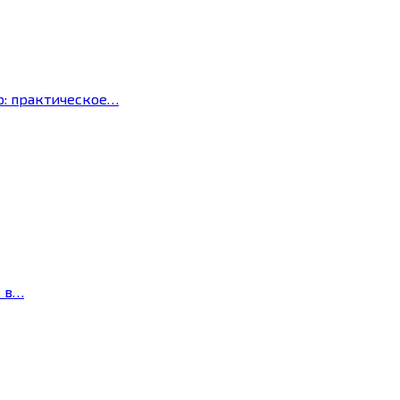
р: практическое…
с в…