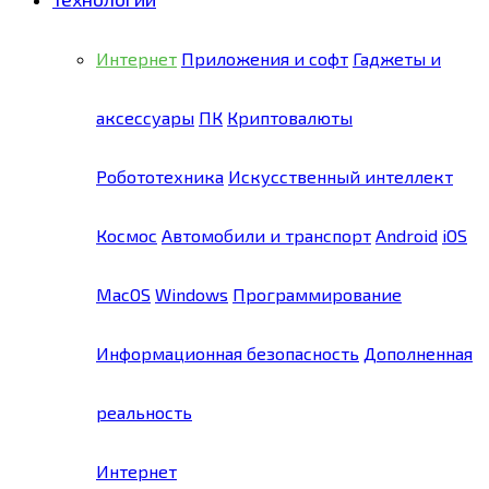
Интернет
Приложения и софт
Гаджеты и
аксессуары
ПК
Криптовалюты
Робототехника
Искусственный интеллект
Космос
Автомобили и транспорт
Android
iOS
MacOS
Windows
Программирование
Информационная безопасность
Дополненная
реальность
Интернет