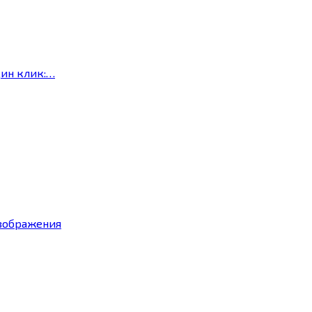
дин клик:…
изображения