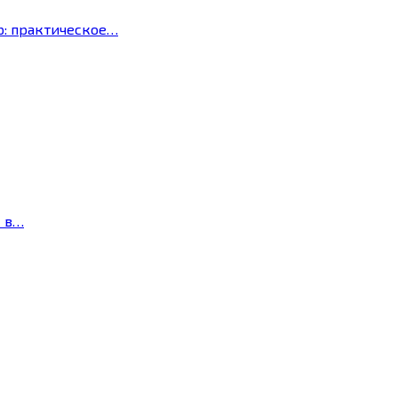
р: практическое…
с в…