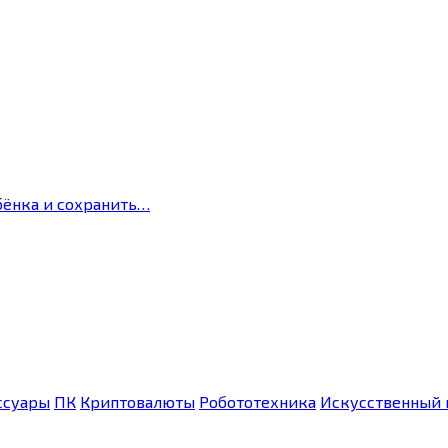
бёнка и сохранить…
ссуары
ПК
Криптовалюты
Робототехника
Искусственный 