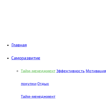
Facebook
Twitter
Pinterest
Youtube
Email
Vk
Rss
Telegram
OK
Главная
Саморазвитие
Тайм-менеджмент
Эффективность
Мотиваци
покупки
Отдых
Тайм-менеджмент