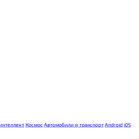
интеллект
Космос
Автомобили и транспорт
Android
iOS