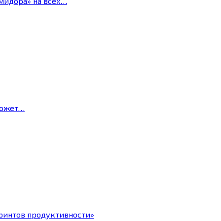
мидора» на всех…
может…
ринтов продуктивности»