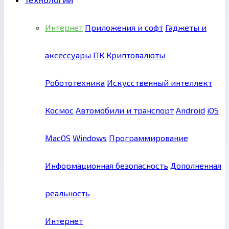
Интернет
Приложения и софт
Гаджеты и
аксессуары
ПК
Криптовалюты
Робототехника
Искусственный интеллект
Космос
Автомобили и транспорт
Android
iOS
MacOS
Windows
Программирование
Информационная безопасность
Дополненная
реальность
Интернет