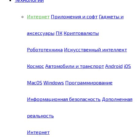
Интернет
Приложения и софт
Гаджеты и
аксессуары
ПК
Криптовалюты
Робототехника
Искусственный интеллект
Космос
Автомобили и транспорт
Android
iOS
MacOS
Windows
Программирование
Информационная безопасность
Дополненная
реальность
Интернет