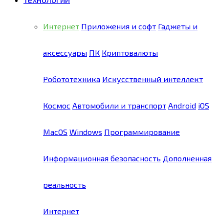
Интернет
Приложения и софт
Гаджеты и
аксессуары
ПК
Криптовалюты
Робототехника
Искусственный интеллект
Космос
Автомобили и транспорт
Android
iOS
MacOS
Windows
Программирование
Информационная безопасность
Дополненная
реальность
Интернет