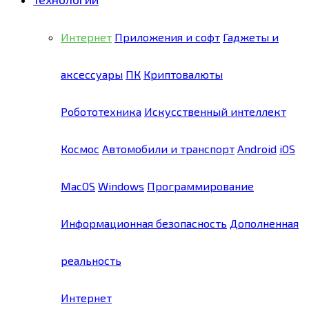
Интернет
Приложения и софт
Гаджеты и
аксессуары
ПК
Криптовалюты
Робототехника
Искусственный интеллект
Космос
Автомобили и транспорт
Android
iOS
MacOS
Windows
Программирование
Информационная безопасность
Дополненная
реальность
Интернет