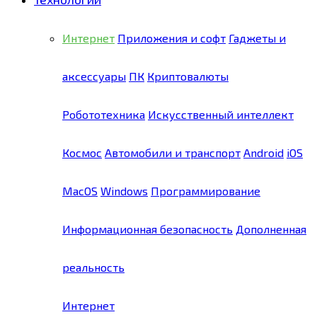
Интернет
Приложения и софт
Гаджеты и
аксессуары
ПК
Криптовалюты
Робототехника
Искусственный интеллект
Космос
Автомобили и транспорт
Android
iOS
MacOS
Windows
Программирование
Информационная безопасность
Дополненная
реальность
Интернет