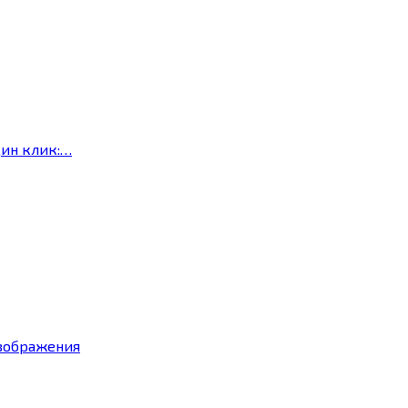
дин клик:…
изображения