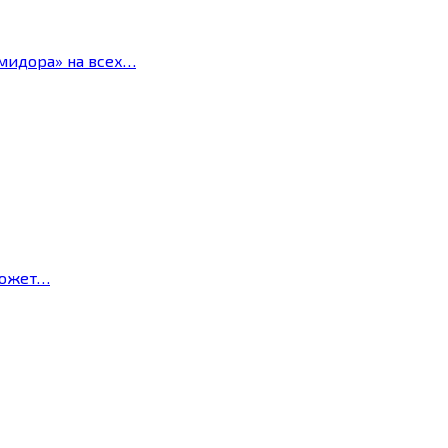
мидора» на всех…
может…