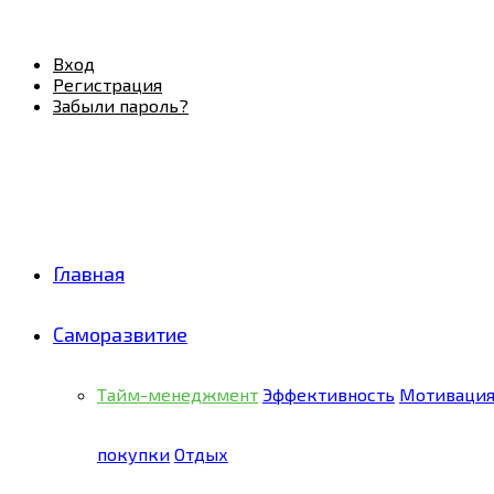
Facebook
Twitter
Pinterest
Youtube
Email
Vk
Rss
Telegram
OK
Вход
Регистрация
Забыли пароль?
Главная
Саморазвитие
Тайм-менеджмент
Эффективность
Мотиваци
покупки
Отдых