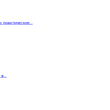
р: практическое…
с в…