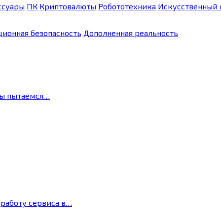
ссуары
ПК
Криптовалюты
Робототехника
Искусственный 
ионная безопасность
Дополненная реальность
мы пытаемся…
 работу сервиса в…