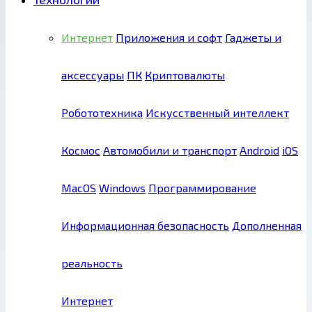
Интернет
Приложения и софт
Гаджеты и
аксессуары
ПК
Криптовалюты
Робототехника
Искусственный интеллект
Космос
Автомобили и транспорт
Android
iOS
MacOS
Windows
Программирование
Информационная безопасность
Дополненная
реальность
Интернет