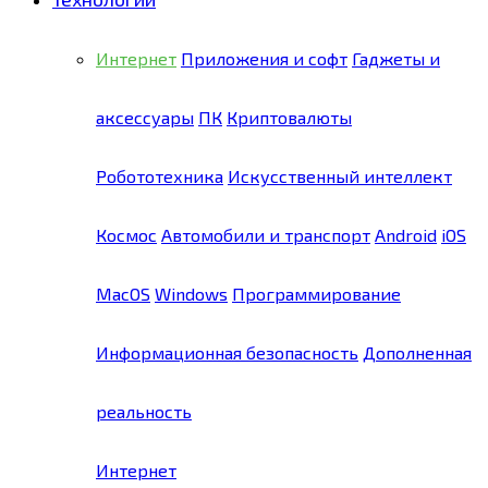
Интернет
Приложения и софт
Гаджеты и
аксессуары
ПК
Криптовалюты
Робототехника
Искусственный интеллект
Космос
Автомобили и транспорт
Android
iOS
MacOS
Windows
Программирование
Информационная безопасность
Дополненная
реальность
Интернет