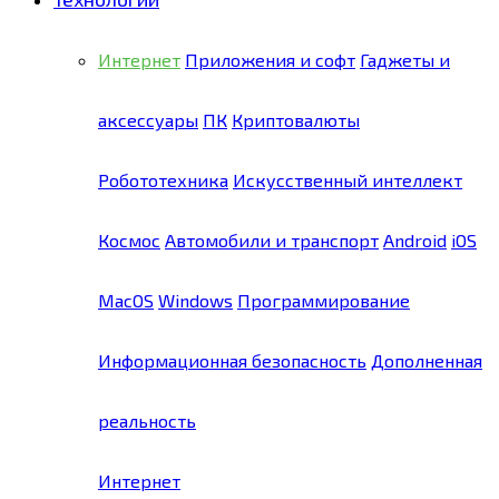
Интернет
Приложения и софт
Гаджеты и
аксессуары
ПК
Криптовалюты
Робототехника
Искусственный интеллект
Космос
Автомобили и транспорт
Android
iOS
MacOS
Windows
Программирование
Информационная безопасность
Дополненная
реальность
Интернет