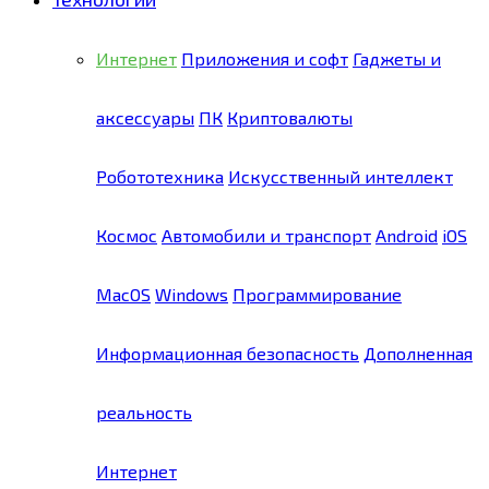
Интернет
Приложения и софт
Гаджеты и
аксессуары
ПК
Криптовалюты
Робототехника
Искусственный интеллект
Космос
Автомобили и транспорт
Android
iOS
MacOS
Windows
Программирование
Информационная безопасность
Дополненная
реальность
Интернет