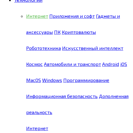
Интернет
Приложения и софт
Гаджеты и
аксессуары
ПК
Криптовалюты
Робототехника
Искусственный интеллект
Космос
Автомобили и транспорт
Android
iOS
MacOS
Windows
Программирование
Информационная безопасность
Дополненная
реальность
Интернет