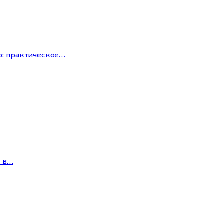
р: практическое…
с в…