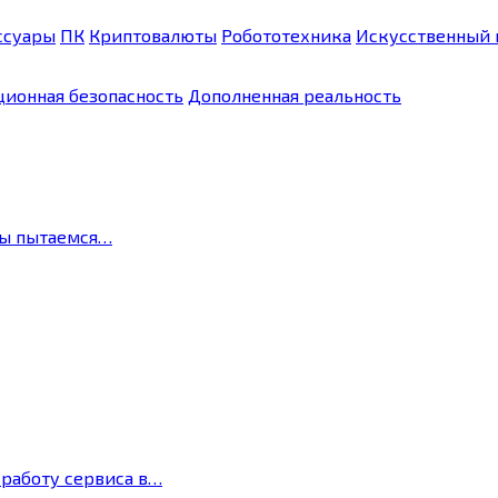
ссуары
ПК
Криптовалюты
Робототехника
Искусственный 
ионная безопасность
Дополненная реальность
мы пытаемся…
 работу сервиса в…