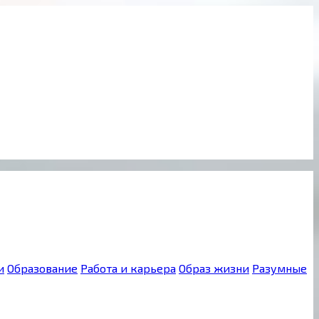
и
Образование
Работа и карьера
Образ жизни
Разумные