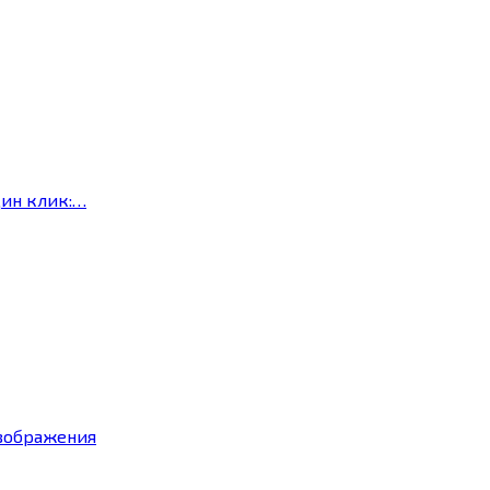
дин клик:…
изображения