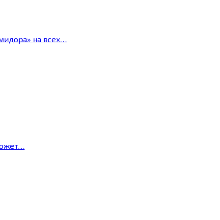
мидора» на всех…
может…