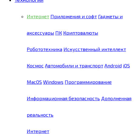
Интернет
Приложения и софт
Гаджеты и
аксессуары
ПК
Криптовалюты
Робототехника
Искусственный интеллект
Космос
Автомобили и транспорт
Android
iOS
MacOS
Windows
Программирование
Информационная безопасность
Дополненная
реальность
Интернет