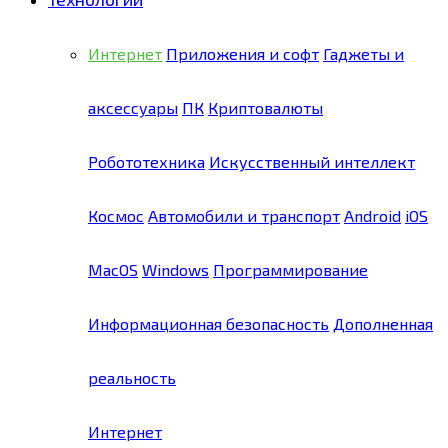
Интернет
Приложения и софт
Гаджеты и
аксессуары
ПК
Криптовалюты
Робототехника
Искусственный интеллект
Космос
Автомобили и транспорт
Android
iOS
MacOS
Windows
Программирование
Информационная безопасность
Дополненная
реальность
Интернет