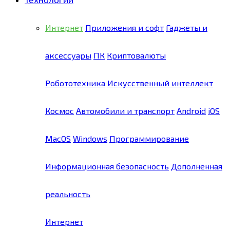
Интернет
Приложения и софт
Гаджеты и
аксессуары
ПК
Криптовалюты
Робототехника
Искусственный интеллект
Космос
Автомобили и транспорт
Android
iOS
MacOS
Windows
Программирование
Информационная безопасность
Дополненная
реальность
Интернет