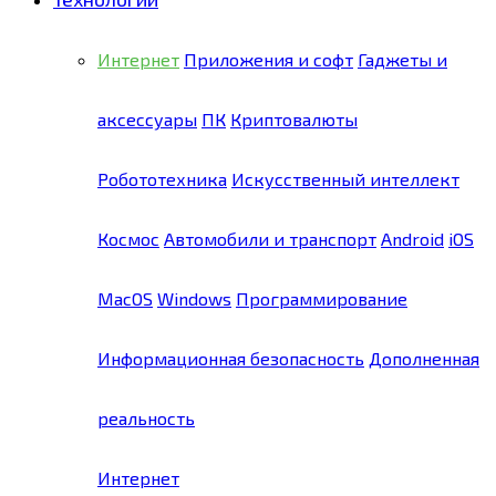
Интернет
Приложения и софт
Гаджеты и
аксессуары
ПК
Криптовалюты
Робототехника
Искусственный интеллект
Космос
Автомобили и транспорт
Android
iOS
MacOS
Windows
Программирование
Информационная безопасность
Дополненная
реальность
Интернет