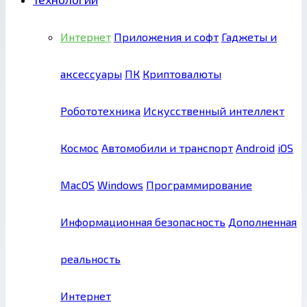
Интернет
Приложения и софт
Гаджеты и
аксессуары
ПК
Криптовалюты
Робототехника
Искусственный интеллект
Космос
Автомобили и транспорт
Android
iOS
MacOS
Windows
Программирование
Информационная безопасность
Дополненная
реальность
Интернет