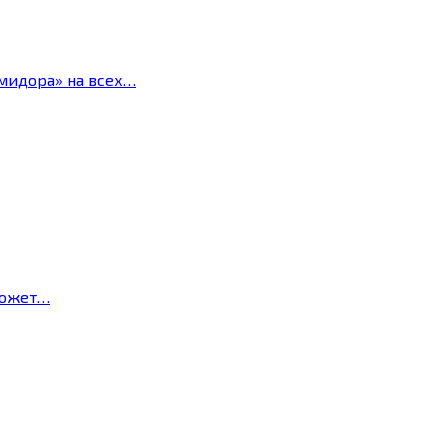
мидора» на всех…
может…