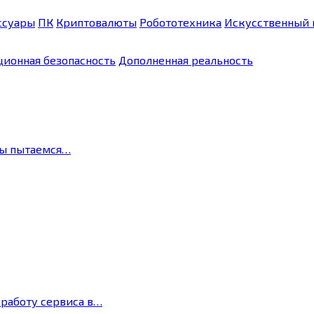
ссуары
ПК
Криптовалюты
Робототехника
Искусственный 
ионная безопасность
Дополненная реальность
мы пытаемся…
 работу сервиса в…