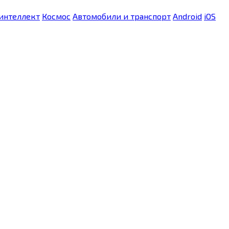
интеллект
Космос
Автомобили и транспорт
Android
iOS