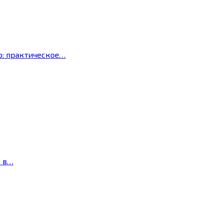
р: практическое…
с в…