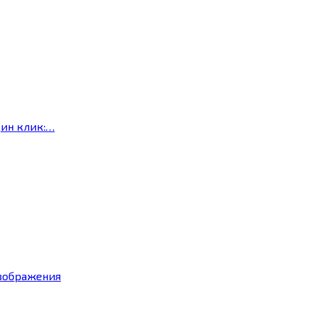
дин клик:…
изображения