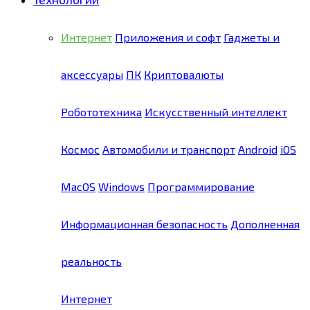
Интернет
Приложения и софт
Гаджеты и
аксессуары
ПК
Криптовалюты
Робототехника
Искусственный интеллект
Космос
Автомобили и транспорт
Android
iOS
MacOS
Windows
Программирование
Информационная безопасность
Дополненная
реальность
Интернет