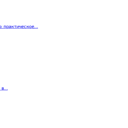
р: практическое…
с в…