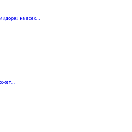
мидора» на всех…
может…