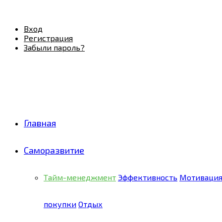
Facebook
Twitter
Pinterest
Youtube
Email
Vk
Rss
Telegram
OK
Вход
Регистрация
Забыли пароль?
Главная
Саморазвитие
Тайм-менеджмент
Эффективность
Мотиваци
покупки
Отдых