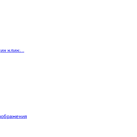
дин клик:…
изображения