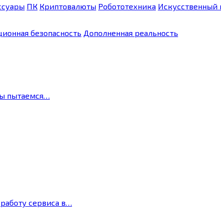
ссуары
ПК
Криптовалюты
Робототехника
Искусственный 
ионная безопасность
Дополненная реальность
мы пытаемся…
 работу сервиса в…