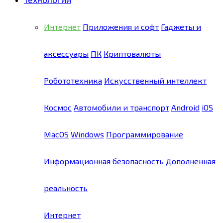
Интернет
Приложения и софт
Гаджеты и
аксессуары
ПК
Криптовалюты
Робототехника
Искусственный интеллект
Космос
Автомобили и транспорт
Android
iOS
MacOS
Windows
Программирование
Информационная безопасность
Дополненная
реальность
Интернет