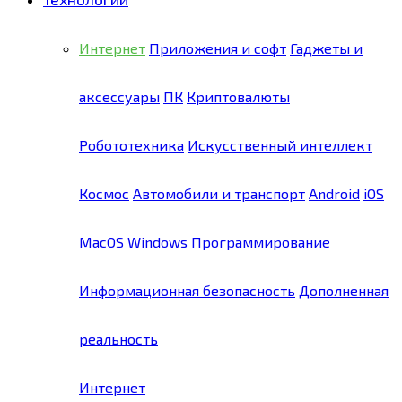
Интернет
Приложения и софт
Гаджеты и
аксессуары
ПК
Криптовалюты
Робототехника
Искусственный интеллект
Космос
Автомобили и транспорт
Android
iOS
MacOS
Windows
Программирование
Информационная безопасность
Дополненная
реальность
Интернет