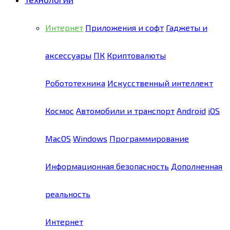
Интернет
Приложения и софт
Гаджеты и
аксессуары
ПК
Криптовалюты
Робототехника
Искусственный интеллект
Космос
Автомобили и транспорт
Android
iOS
MacOS
Windows
Программирование
Информационная безопасность
Дополненная
реальность
Интернет