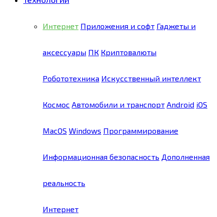
Интернет
Приложения и софт
Гаджеты и
аксессуары
ПК
Криптовалюты
Робототехника
Искусственный интеллект
Космос
Автомобили и транспорт
Android
iOS
MacOS
Windows
Программирование
Информационная безопасность
Дополненная
реальность
Интернет