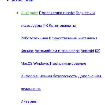
Интернет
Приложения и софт
Гаджеты и
аксессуары
ПК
Криптовалюты
Робототехника
Искусственный интеллект
Космос
Автомобили и транспорт
Android
iOS
MacOS
Windows
Программирование
Информационная безопасность
Дополненная
реальность
Интернет