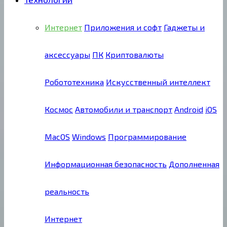
Интернет
Приложения и софт
Гаджеты и
аксессуары
ПК
Криптовалюты
Робототехника
Искусственный интеллект
Космос
Автомобили и транспорт
Android
iOS
MacOS
Windows
Программирование
Информационная безопасность
Дополненная
реальность
Интернет