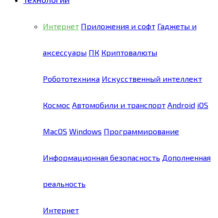
Интернет
Приложения и софт
Гаджеты и
аксессуары
ПК
Криптовалюты
Робототехника
Искусственный интеллект
Космос
Автомобили и транспорт
Android
iOS
MacOS
Windows
Программирование
Информационная безопасность
Дополненная
реальность
Интернет