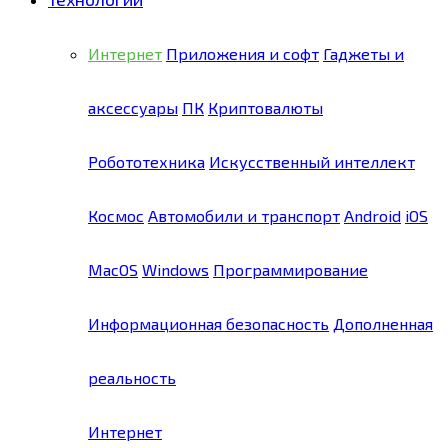
Интернет
Приложения и софт
Гаджеты и
аксессуары
ПК
Криптовалюты
Робототехника
Искусственный интеллект
Космос
Автомобили и транспорт
Android
iOS
MacOS
Windows
Программирование
Информационная безопасность
Дополненная
реальность
Интернет