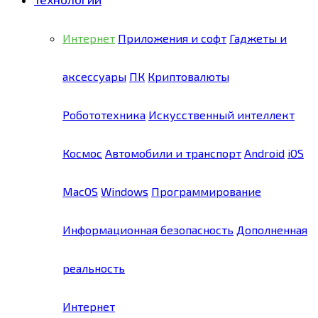
Интернет
Приложения и софт
Гаджеты и
аксессуары
ПК
Криптовалюты
Робототехника
Искусственный интеллект
Космос
Автомобили и транспорт
Android
iOS
MacOS
Windows
Программирование
Информационная безопасность
Дополненная
реальность
Интернет