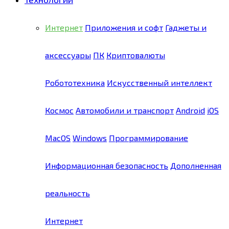
Интернет
Приложения и софт
Гаджеты и
аксессуары
ПК
Криптовалюты
Робототехника
Искусственный интеллект
Космос
Автомобили и транспорт
Android
iOS
MacOS
Windows
Программирование
Информационная безопасность
Дополненная
реальность
Интернет