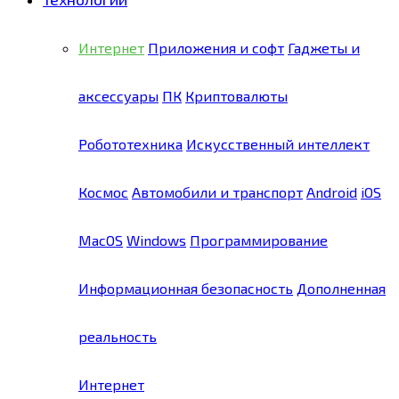
Интернет
Приложения и софт
Гаджеты и
аксессуары
ПК
Криптовалюты
Робототехника
Искусственный интеллект
Космос
Автомобили и транспорт
Android
iOS
MacOS
Windows
Программирование
Информационная безопасность
Дополненная
реальность
Интернет