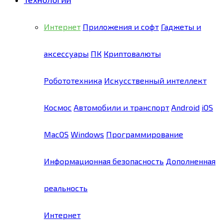
Интернет
Приложения и софт
Гаджеты и
аксессуары
ПК
Криптовалюты
Робототехника
Искусственный интеллект
Космос
Автомобили и транспорт
Android
iOS
MacOS
Windows
Программирование
Информационная безопасность
Дополненная
реальность
Интернет