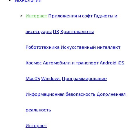
Интернет
Приложения и софт
Гаджеты и
аксессуары
ПК
Криптовалюты
Робототехника
Искусственный интеллект
Космос
Автомобили и транспорт
Android
iOS
MacOS
Windows
Программирование
Информационная безопасность
Дополненная
реальность
Интернет