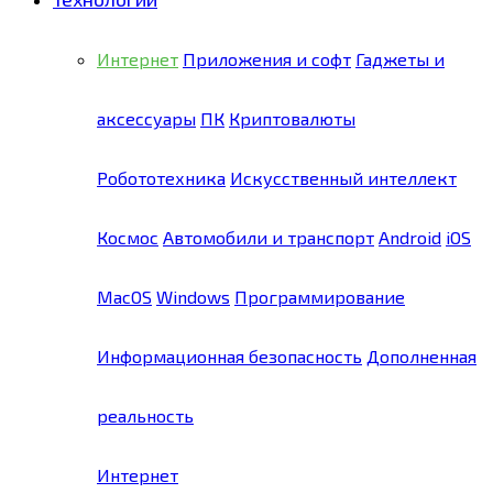
Интернет
Приложения и софт
Гаджеты и
аксессуары
ПК
Криптовалюты
Робототехника
Искусственный интеллект
Космос
Автомобили и транспорт
Android
iOS
MacOS
Windows
Программирование
Информационная безопасность
Дополненная
реальность
Интернет