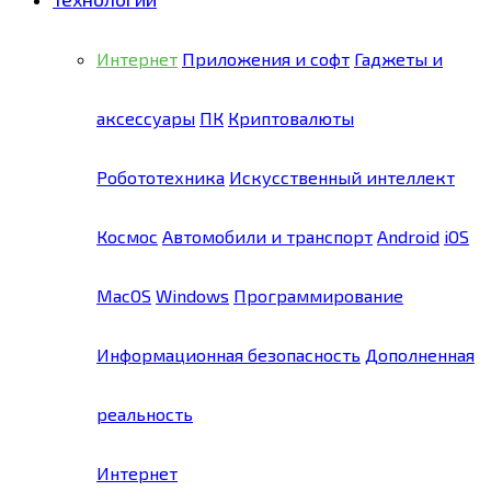
Интернет
Приложения и софт
Гаджеты и
аксессуары
ПК
Криптовалюты
Робототехника
Искусственный интеллект
Космос
Автомобили и транспорт
Android
iOS
MacOS
Windows
Программирование
Информационная безопасность
Дополненная
реальность
Интернет