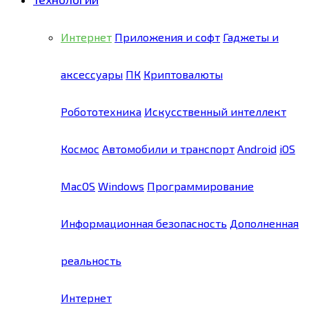
Интернет
Приложения и софт
Гаджеты и
аксессуары
ПК
Криптовалюты
Робототехника
Искусственный интеллект
Космос
Автомобили и транспорт
Android
iOS
MacOS
Windows
Программирование
Информационная безопасность
Дополненная
реальность
Интернет