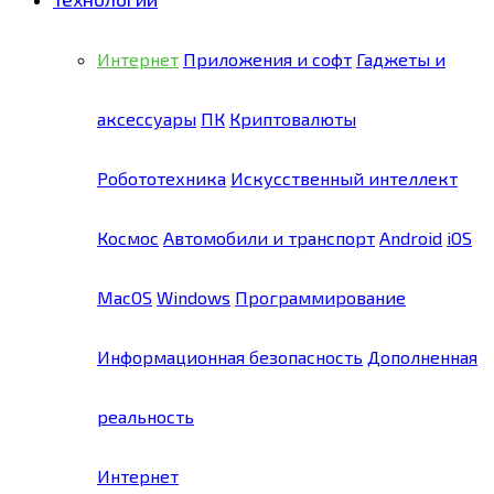
Интернет
Приложения и софт
Гаджеты и
аксессуары
ПК
Криптовалюты
Робототехника
Искусственный интеллект
Космос
Автомобили и транспорт
Android
iOS
MacOS
Windows
Программирование
Информационная безопасность
Дополненная
реальность
Интернет