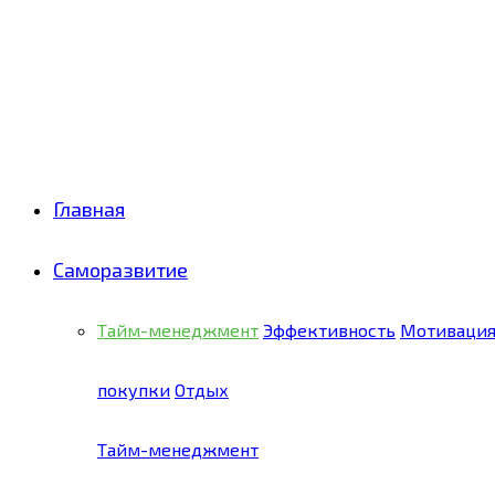
Facebook
Twitter
Pinterest
Youtube
Email
Vk
Rss
Telegram
OK
Главная
Саморазвитие
Тайм-менеджмент
Эффективность
Мотиваци
покупки
Отдых
Тайм-менеджмент