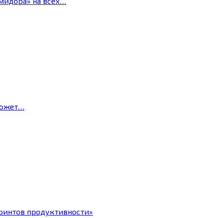
мидора» на всех…
может…
ринтов продуктивности»