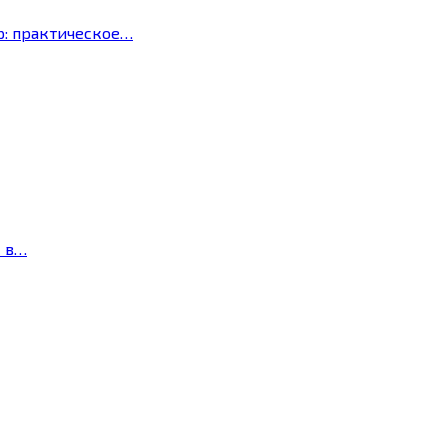
р: практическое…
с в…