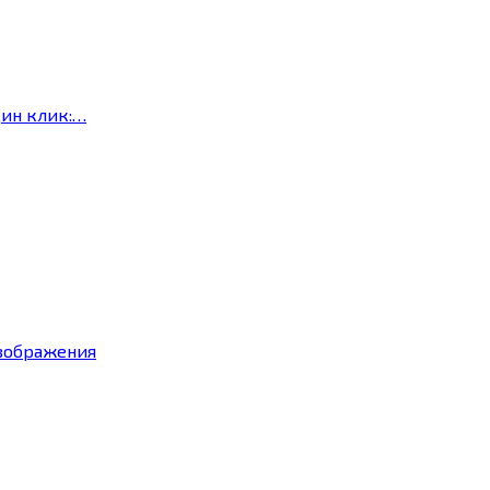
дин клик:…
изображения