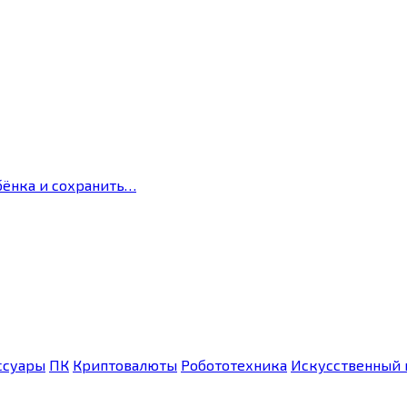
бёнка и сохранить…
ссуары
ПК
Криптовалюты
Робототехника
Искусственный 