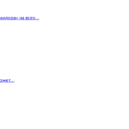
мидора» на всех…
может…