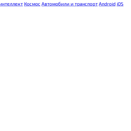
интеллект
Космос
Автомобили и транспорт
Android
iOS