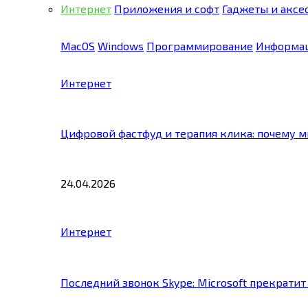
Интернет
Приложения и софт
Гаджеты и аксе
MacOS
Windows
Программирование
Информац
Интернет
Цифровой фастфуд и терапия клика: почему 
24.04.2026
Интернет
Последний звонок Skype: Microsoft прекратит