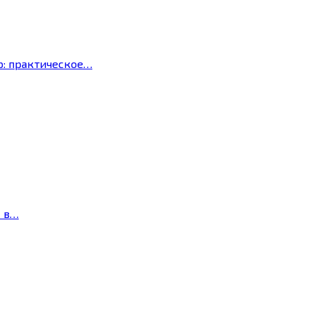
р: практическое…
с в…