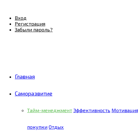
Facebook
Twitter
Pinterest
Youtube
Email
Vk
Rss
Telegram
OK
Вход
Регистрация
Забыли пароль?
Главная
Саморазвитие
Тайм-менеджмент
Эффективность
Мотиваци
покупки
Отдых