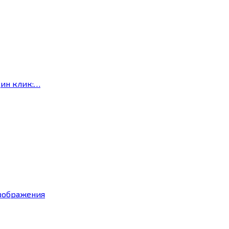
дин клик:…
изображения