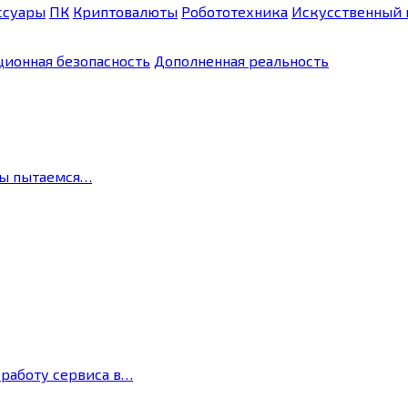
ссуары
ПК
Криптовалюты
Робототехника
Искусственный 
ионная безопасность
Дополненная реальность
мы пытаемся…
 работу сервиса в…